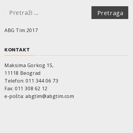
Bring can to room temperature.
Operating temperature 5° to 30°C.
Pretraga:
Surface should be clean, dry and free of
grease.
ABG Tim 2017
Shake can for 2 minutes before use.
Spray on a thin coat.
A protective, transparent film remains once
KONTAKT
evaporated (the film can be removed with
MoTip Degreaser).
Maksima Gorkog 15,
After use, turn can upside down and spray
11118 Beograd
empty.
Telefon: 011 344 06 73
Fax: 011 308 62 12
e-pošta: abgtim@abgtim.com