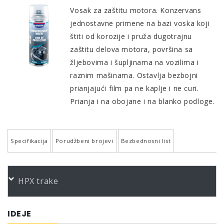
Vosak za zaštitu motora. Konzervans
jednostavne primene na bazi voska koji
štiti od korozije i pruža dugotrajnu
zaštitu delova motora, površina sa
žljebovima i šupljinama na vozilima i
raznim mašinama. Ostavlja bezbojni
prianjajući film pa ne kaplje i ne curi.
Prianja i na obojane i na blanko podloge.
Specifikacija
Porudžbeni brojevi
Bezbednosni list
Područje primene
PORUDŽBENI BROJEVI
HPX trake
Prostor motora
Color
Product
Bundle
Art.No.
Žljebovi, ploče i šupljine
*
Konservierungswachs 400
400 ml
157158
IDEJE
Automobili, bicikli i sve vrste mašina