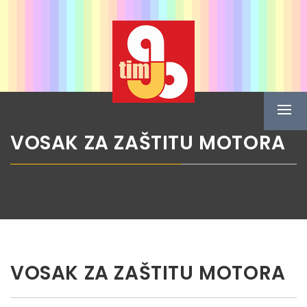
Skip
ABG TIM
to
content
Boje u spreju
Prima
Menu
VOSAK ZA ZAŠTITU MOTORA
VOSAK ZA ZAŠTITU MOTORA