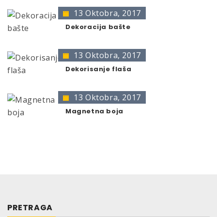
* no color identification possible
Kvalitet
13 Oktobra, 2017
The presentation of colors may deviate from the
original color.
Dekoracija bašte
Jednostavna primena
Sprečava koroziju
Dobro prianja na podlogu
13 Oktobra, 2017
Ne kaplje i ne curi
Dekorisanje flaša
Prianja na lakirane i na neobrađene podloge
13 Oktobra, 2017
Size
Magnetna boja
Aerosol can, maximum nominal volume 400 ml
Instruction Manual
Before use, carefully read and observe the warning
texts on the label!
Application:
PRETRAGA