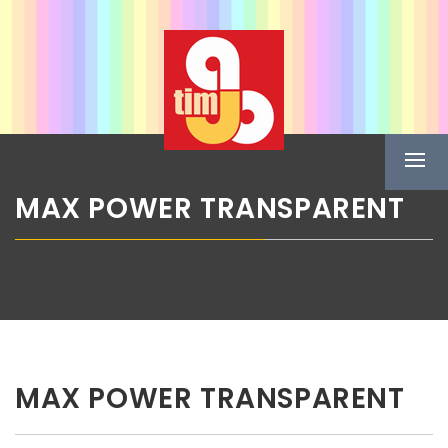
Skip
ABG TIM
to
content
Boje u spreju
Prima
Menu
MAX POWER TRANSPARENT
MAX POWER TRANSPARENT