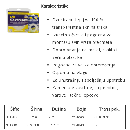
Karakteristike
Dvostrano Iepljiva 100 %
transparentna akrilna traka
Izuzetno čvrsta i pogodna za
montažu svih vrsta predmeta
Dobro prianja na metal, staklo i
većinu plastika
Pogodna za velika opterećenja
Otporna na vlagu
Za unutrašnju i spoljašnju upotrebu
Zamenjuje zavrtnje, slepe nitne,
varove i tečne Iepkove
Šifra
Širina
Dužina
Boja
Trans.pak.
HT1902
19 mm
2 m
Providan
20 Blister
HT1916
919 mm
16,5 m
Providan
10