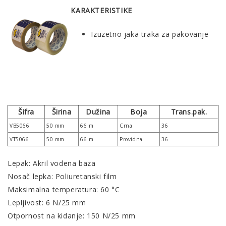
KARAKTERISTIKE
Izuzetno jaka traka za pakovanje
Šifra
Širina
Dužina
Boja
Trans.pak.
VB5066
50 mm
66 m
Crna
36
VT5066
50 mm
66 m
Providna
36
Lepak: Akril vodena baza
Nosač lepka: Poliuretanski film
Maksimalna temperatura: 60 °C
Lepljivost: 6 N/25 mm
Otpornost na kidanje: 150 N/25 mm