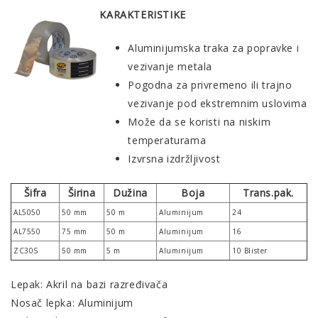
KARAKTERISTIKE
Aluminijumska traka za popravke i
vezivanje metala
Pogodna za privremeno ili trajno
vezivanje pod ekstremnim uslovima
Može da se koristi na niskim
temperaturama
Izvrsna izdržljivost
Šifra
Širina
Dužina
Boja
Trans.pak.
AL5050
50 mm
50 m
Aluminijum
24
AL7550
75 mm
50 m
Aluminijum
16
ZC30S
50 mm
5 m
Aluminijum
10 Blister
Lepak: Akril na bazi razređivača
Nosač lepka: Aluminijum