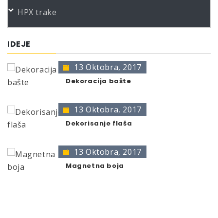
PORUDŽBENI BROJEVI
HPX trake
Color
Product
Bundle
Art.No.
*
presto Schnellwachs 600
600 ml
383274
IDEJE
* no color identification possible
13 Oktobra, 2017
The presentation of colors may deviate from the
original color.
Dekoracija bašte
13 Oktobra, 2017
Dekorisanje flaša
13 Oktobra, 2017
Magnetna boja